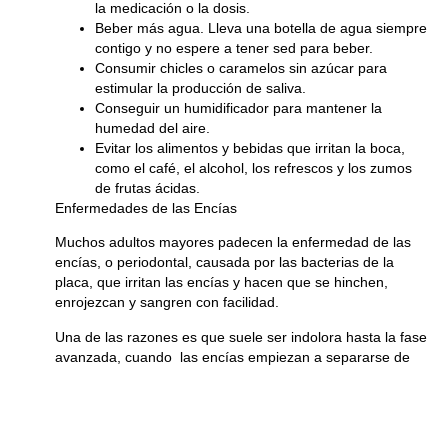
la medicación o la dosis.
Beber más agua. Lleva una botella de agua siempre
contigo y no espere a tener sed para beber.
Consumir chicles o caramelos sin azúcar para
estimular la producción de saliva.
Conseguir un humidificador para mantener la
humedad del aire.
Evitar los alimentos y bebidas que irritan la boca,
como el café, el alcohol, los refrescos y los zumos
de frutas ácidas.
Enfermedades de las Encías
Muchos adultos mayores padecen la enfermedad de las
encías, o periodontal, causada por las bacterias de la
placa, que irritan las encías y hacen que se hinchen,
enrojezcan y sangren con facilidad.
Una de las razones es que suele ser indolora hasta la fase
avanzada, cuando las encías empiezan a separarse de
los dientes y formar espacios profundos llamados bolsillos
donde se acumulan partículas de comida y más placa. En
el peor de los casos, el avance de esta enfermedad
termina destruyendo las encías, el hueso y los ligamentos