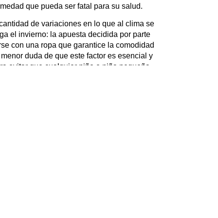
rmedad que pueda ser fatal para su salud.
antidad de variaciones en lo que al clima se
ga el invierno: la apuesta decidida por parte
erse con una ropa que garantice la comodidad
a menor duda de que este factor es esencial y
ra evitar que cualquier niño o niña pequeña
Desde una entidad como
Grupo Reprepol
nos
 a la llegada del frío a causa de la crudeza
 los ancianos, que es el grupo de población
e el invierno. Solo hace falta comprobar el
 grupo de edad, fallecen cada año en un
algo que no podemos dejar de lado y que
que hay que tener cuidado con el invierno y
tiene pinta de ser como el del año pasado.
do y que empecemos a prevenir cualquier