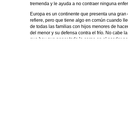
tremenda y le ayuda a no contraer ninguna enfe
Europa es un continente que presenta una gran c
refiere, pero que tiene algo en común cuando lle
de todas las familias con hijos menores de hac
del menor y su defensa contra el frío. No cabe l
que hay que poner toda la carne en el asador pa
sufra en sus carnes la crueldad del invierno. 
han asegurado que las familias se han anticipado
del invierno del año pasado.
Los ancianos, los que peor lo pasan
No querríamos cerrar este artículo sin hablar de
que más sufre las inclemencias del tiempo durant
número de personas que, encontrándose en este
país como el nuestro o en la misma Europa. Es 
tiene un impacto soberbio en la sociedad. Y es 
con sus efectos en el ser humano.
La verdad es que el invierno que se avecina no 
Pero es mejor que no nos anticipemos demasia