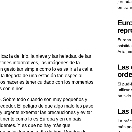
jornadas
en tran
Euro
repr
Europa 
asistid
Asia, c
a: la del frío, la nieve y las heladas, de las
etines informativos, las imágenes de la
Las 
 gesto tan simple como lo es salir a la calle.
orde
a llegada de una estación tan especial
mos hacer es tener cuidado con los momentos
Si pudi
s con niños.
utiliza
ha sido
ío. Sobre todo cuando son muy pequeños y
rededor. El peligro de que algo malo les pase
Las 
y urgente extremar las precauciones y evitar
ntinente como lo es Europa y en un país
La prác
videntes. Y es que no hay más que
más peq
e estos lugares a día de hoy. Muertos de