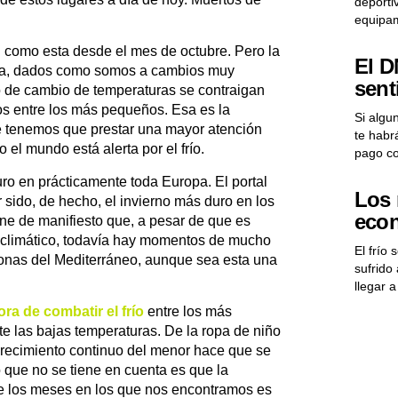
deporti
equipam
 como esta desde el mes de octubre. Pero la
El D
aña, dados como somos a cambios muy
sent
 de cambio de temperaturas se contraigan
 entre los más pequeños. Esa es la
Si algu
ue tenemos que prestar una mayor atención
te habr
el mundo está alerta por el frío.
pago co
ro en prácticamente toda Europa. El portal
Los 
sido, de hecho, el invierno más duro en los
econ
ne de manifiesto que, a pesar de que es
climático, todavía hay momentos de mucho
El frío
zonas del Mediterráneo, aunque sea esta una
sufrido 
llegar 
ra de combatir el frío
entre los más
e las bajas temperaturas. De la ropa de niño
crecimiento continuo del menor hace que se
o que no se tiene en cuenta es que la
te los meses en los que nos encontramos es