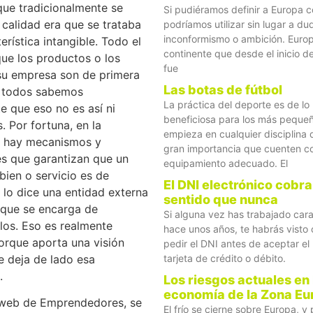
que tradicionalmente se
Si pudiéramos definir a Europa 
 calidad era que se trataba
podríamos utilizar sin lugar a du
inconformismo o ambición. Europ
erística intangible. Todo el
continente que desde el inicio d
ue los productos o los
fue
 su empresa son de primera
Las botas de fútbol
o todos sabemos
La práctica del deporte es de lo
e que eso no es así ni
beneficiosa para los más peque
 Por fortuna, en la
empieza en cualquier disciplina 
a hay mecanismos y
gran importancia que cuenten co
es que garantizan que un
equipamiento adecuado. El
ien o servicio es de
El DNI electrónico cobr
 lo dice una entidad externa
sentido que nunca
 que se encarga de
Si alguna vez has trabajado cara
los. Eso es realmente
hace unos años, te habrás visto 
orque aporta una visión
pedir el DNI antes de aceptar e
tarjeta de crédito o débito.
e deja de lado esa
.
Los riesgos actuales en 
economía de la Zona Eu
 web de Emprendedores, se
El frío se cierne sobre Europa, 