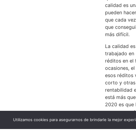
calidad es un
pueden hacer
que cada vez
que consegui
más difícil.
La calidad es
trabajado en 
réditos en el 
ocasiones, el
esos réditos 
corto y otras
rentabilidad e
está más que
2020 es que 
segura para t
buena cantida
Utilizamos cookies para asegurarnos de brindarle la mejor experi
amigas y amig
que se trabaj