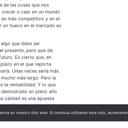
a de las cosas que nos
 crecer o caer en un mundo
 es más competitivo y en el
r un hueco en el mercado es
 algo que debe ser
el presente, pero que da
futuro. Es cierto que, en
 plazo en el que reporta
varía. Unas veces sería más
 mucho más largo. Pero la
s la rentabilidad. Y lo que
 demostrado en pleno año
la calidad es una apuesta
ratar de conseguir una
d de beneficios. Y eso,
encia en nuestro sitio web. Si continúa utilizando este sitio, asumiremo
os, es el fin último para el
a con tanto esfuerzo y