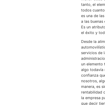
tanto, el ele
todos cuantos
es una de las
a las buenas
Es un atribut
el éxito y to
Desde la alim
automovilísti
servicios de 
administracio
un elemento 
algo todavía 
confianza qu
nosotros, alg
manera, es si
rentabilidad 
la empresa pa
que decir tie