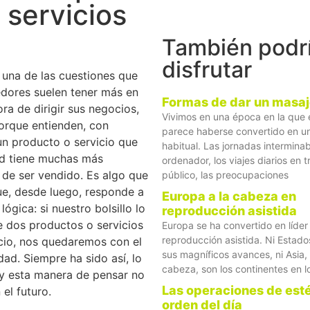
 servicios
También podr
disfrutar
 una de las cuestiones que
dores suelen tener más en
Formas de dar un masa
ora de dirigir sus negocios,
Vivimos en una época en la que 
orque entienden, con
parece haberse convertido en 
un producto o servicio que
habitual. Las jornadas interminab
ad tiene muchas más
ordenador, los viajes diarios en 
 de ser vendido. Es algo que
público, las preocupaciones
ue, desde luego, responde a
Europa a la cabeza en
lógica: si nuestro bolsillo lo
reproducción asistida
e dos productos o servicios
Europa se ha convertido en líder
reproducción asistida. Ni Estado
cio, nos quedaremos con el
sus magníficos avances, ni Asia,
dad. Siempre ha sido así, lo
cabeza, son los continentes en l
 y esta manera de pensar no
Las operaciones de esté
 el futuro.
orden del día