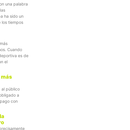
con una palabra
das
a ha sido un
e los tiempos
 más
ños. Cuando
deportiva es de
n el
a más
 al público
obligado a
l pago con
la
ro
y precisamente