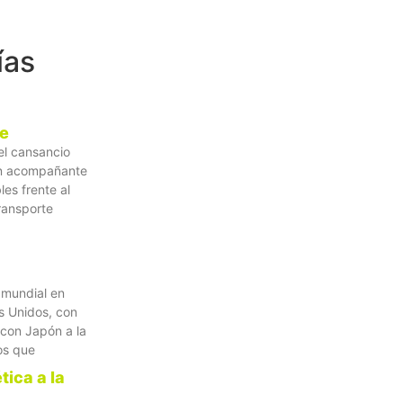
ías
je
el cansancio
un acompañante
les frente al
transporte
 mundial en
s Unidos, con
 con Japón a la
os que
tica a la