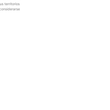
s territorios
 considerarse