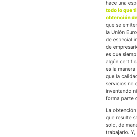
hace una esp
todo lo que t
obtención de
que se emite
la Unión Euro
de especial i
de empresario
es que siempr
algún certifi
es la manera
que la calida
servicios no
inventando n
forma parte d
La obtención 
que resulte s
solo, de man
trabajarlo. Y,