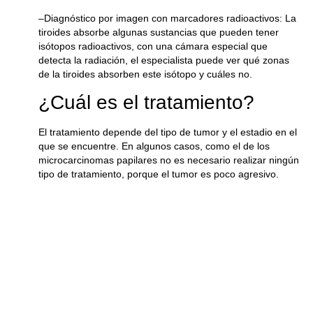
–
Diagnóstico por imagen con marcadores radioactivos
: La
tiroides absorbe algunas sustancias que pueden tener
isótopos radioactivos, con una cámara especial que
detecta la radiación, el especialista puede ver qué zonas
de la tiroides absorben este isótopo y cuáles no.
¿Cuál es el tratamiento?
El tratamiento depende del tipo de tumor y el estadio en el
que se encuentre. En algunos casos, como el de los
microcarcinomas papilares no es necesario realizar ningún
tipo de tratamiento, porque el tumor es poco agresivo.
Se realizará una vigilancia, es decir, entre 2 y 3 análisis de
sangre y ecografías al año. Aunque si el tumor crece es
aconsejable una cirugía para eliminar las partes afectadas
por el tumor, aunque en casos graves es mejor la
extirpación completa de la glándula tiroides.
Otro tratamiento es la terapia hormonal tiroidea para
suprimir el crecimiento de las células cancerosas de la
tiroides. También se puede optar por el yodo radioactivo,