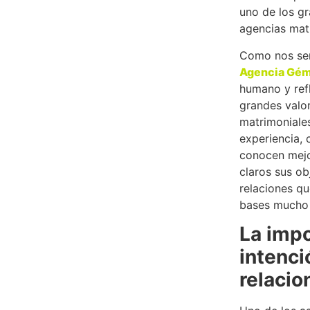
uno de los gr
agencias matr
Como nos señ
Agencia Gém
humano y refl
grandes valor
matrimoniale
experiencia, 
conocen mejo
claros sus ob
relaciones q
bases mucho m
La impo
intenci
relacio