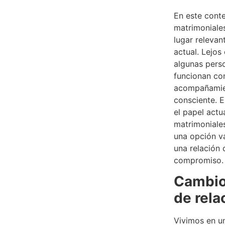
En este conte
matrimoniale
lugar relevan
actual. Lejos
algunas perso
funcionan co
acompañamien
consciente. E
el papel actu
matrimoniale
una opción v
una relación 
compromiso.
Cambio
de rela
Vivimos en u