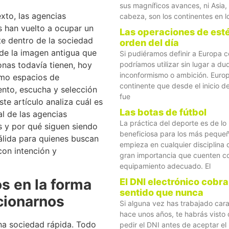
sus magníficos avances, ni Asia,
xto, las agencias
cabeza, son los continentes en l
s han vuelto a ocupar un
Las operaciones de esté
te dentro de la sociedad
orden del día
 de la imagen antigua que
Si pudiéramos definir a Europa 
nas todavía tienen, hoy
podríamos utilizar sin lugar a du
inconformismo o ambición. Europ
mo espacios de
continente que desde el inicio d
to, escucha y selección
fue
ste artículo analiza cuál es
Las botas de fútbol
al de las agencias
La práctica del deporte es de lo
s y por qué siguen siendo
beneficiosa para los más peque
álida para quienes buscan
empieza en cualquier disciplina 
con intención y
gran importancia que cuenten co
equipamiento adecuado. El
s en la forma
El DNI electrónico cobr
sentido que nunca
cionarnos
Si alguna vez has trabajado cara
hace unos años, te habrás visto 
na sociedad rápida. Todo
pedir el DNI antes de aceptar e