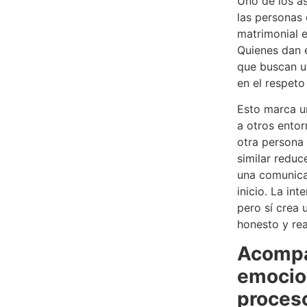
Uno de los a
las personas
matrimonial e
Quienes dan e
que buscan u
en el respeto
Esto marca u
a otros entor
otra persona
similar reduce
una comunica
inicio. La int
pero sí crea 
honesto y rea
Acomp
emocion
proces