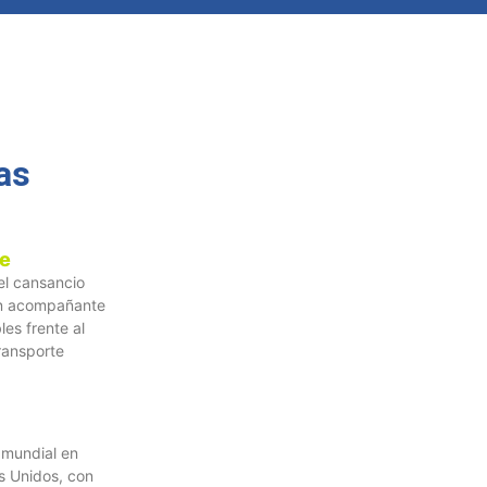
as
je
el cansancio
un acompañante
les frente al
transporte
 mundial en
s Unidos, con