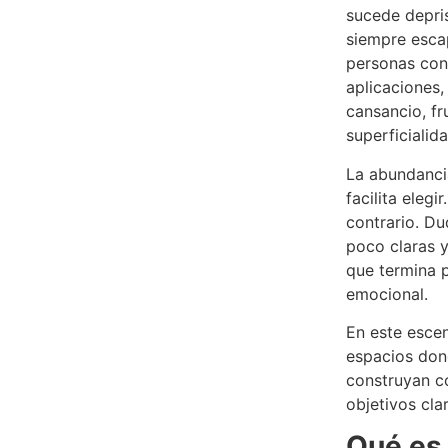
sucede depris
siempre esca
personas con
aplicaciones
cansancio, fr
superficialida
La abundanci
facilita elegi
contrario. Du
poco claras y
que termina p
emocional.
En este escen
espacios dond
construyan c
objetivos cla
Qué es