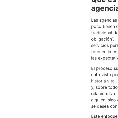
agenci
Las agencias
poco tienen q
tradicional d
obligación”.
servicios per
foco en la co
las expectat
El proceso s
entrevista pe
historia vita
y, sobre todo
relación. No 
alguien, sino
se desea cons
Este enfoque