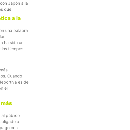
 con Japón a la
os que
tica a la
con una palabra
das
a ha sido un
e los tiempos
 más
ños. Cuando
deportiva es de
n el
a más
 al público
obligado a
l pago con