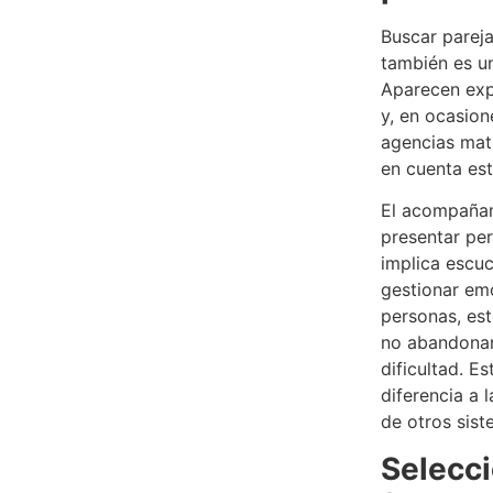
Buscar pareja
también es u
Aparecen expe
y, en ocasion
agencias matr
en cuenta es
El acompañam
presentar per
implica escuc
gestionar em
personas, est
no abandonar
dificultad. 
diferencia a 
de otros sis
Selecc