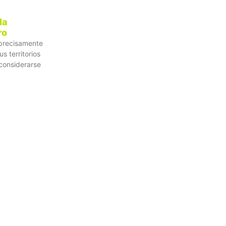
la
ro
y precisamente
s territorios
 considerarse