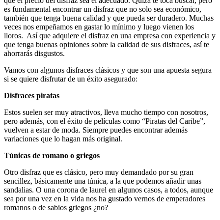
que el precio del disfraz sea el adecuado. Quizá te toca buscar, pero
es fundamental encontrar un disfraz que no solo sea económico,
también que tenga buena calidad y que pueda ser duradero. Muchas
veces nos empeñamos en gastar lo mínimo y luego vienen los
lloros. Así que adquiere el disfraz en una empresa con experiencia y
que tenga buenas opiniones sobre la calidad de sus disfraces, así te
ahorrarás disgustos.
Vamos con algunos disfraces clásicos y que son una apuesta segura
si se quiere disfrutar de un éxito asegurado:
Disfraces piratas
Estos suelen ser muy atractivos, lleva mucho tiempo con nosotros,
pero además, con el éxito de películas como “Piratas del Caribe”,
vuelven a estar de moda. Siempre puedes encontrar además
variaciones que lo hagan más original.
Túnicas de romano o griegos
Otro disfraz que es clásico, pero muy demandado por su gran
sencillez, básicamente una túnica, a la que podemos añadir unas
sandalias. O una corona de laurel en algunos casos, a todos, aunque
sea por una vez en la vida nos ha gustado vernos de emperadores
romanos o de sabios griegos ¿no?