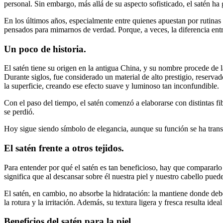
personal. Sin embargo, más allá de su aspecto sofisticado, el satén ha 
En los últimos años, especialmente entre quienes apuestan por rutinas
pensados para mimarnos de verdad. Porque, a veces, la diferencia ent
Un poco de historia.
El satén tiene su origen en la antigua China, y su nombre procede de 
Durante siglos, fue considerado un material de alto prestigio, reservado
la superficie, creando ese efecto suave y luminoso tan inconfundible.
Con el paso del tiempo, el satén comenzó a elaborarse con distintas fi
se perdió.
Hoy sigue siendo símbolo de elegancia, aunque su función se ha tran
El satén frente a otros tejidos.
Para entender por qué el satén es tan beneficioso, hay que compararl
significa que al descansar sobre él nuestra piel y nuestro cabello pued
El satén, en cambio, no absorbe la hidratación: la mantiene donde debe 
la rotura y la irritación. Además, su textura ligera y fresca resulta i
Beneficios del satén para la piel.