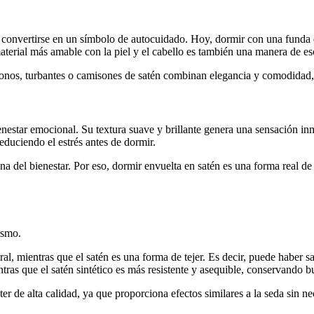
a convertirse en un símbolo de autocuidado. Hoy, dormir con una funda d
aterial más amable con la piel y el cabello es también una manera de e
onos, turbantes o camisones de satén combinan elegancia y comodidad, 
enestar emocional. Su textura suave y brillante genera una sensación inme
duciendo el estrés antes de dormir.
na del bienestar. Por eso, dormir envuelta en satén es una forma real de
ismo.
l, mientras que el satén es una forma de tejer. Es decir, puede haber sa
tras que el satén sintético es más resistente y asequible, conservando b
er de alta calidad, ya que proporciona efectos similares a la seda sin nec