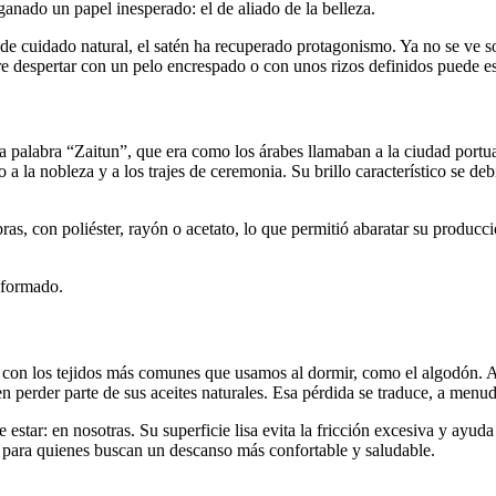
ganado un papel inesperado: el de aliado de la belleza.
 de cuidado natural, el satén ha recuperado protagonismo. Ya no se ve s
re despertar con un pelo encrespado o con unos rizos definidos puede e
la palabra “Zaitun”, que era como los árabes llamaban a la ciudad port
 a la nobleza y a los trajes de ceremonia. Su brillo característico se debí
bras, con poliéster, rayón o acetato, lo que permitió abaratar su produc
sformado.
o con los tejidos más comunes que usamos al dormir, como el algodón. 
en perder parte de sus aceites naturales. Esa pérdida se traduce, a menud
estar: en nosotras. Su superficie lisa evita la fricción excesiva y ayuda
deal para quienes buscan un descanso más confortable y saludable.