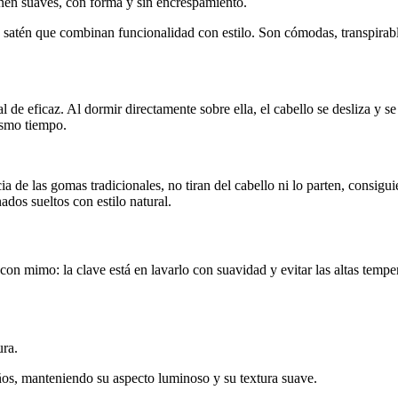
ienen suaves, con forma y sin encrespamiento.
satén que combinan funcionalidad con estilo. Son cómodas, transpirables
l de eficaz. Al dormir directamente sobre ella, el cabello se desliza y
mismo tiempo.
a de las gomas tradicionales, no tiran del cabello ni lo parten, consigui
ados sueltos con estilo natural.
e con mimo: la clave está en lavarlo con suavidad y evitar las altas temp
.
ura.
ños, manteniendo su aspecto luminoso y su textura suave.