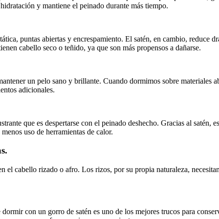
la hidratación y mantiene el peinado durante más tiempo.
tática, puntas abiertas y encrespamiento. El satén, en cambio, reduce d
tienen cabello seco o teñido, ya que son más propensos a dañarse.
mantener un pelo sano y brillante. Cuando dormimos sobre materiales ab
ientos adicionales.
rustrante que es despertarse con el peinado deshecho. Gracias al satén, 
y menos uso de herramientas de calor.
s.
n el cabello rizado o afro. Los rizos, por su propia naturaleza, necesita
 dormir con un gorro de satén es uno de los mejores trucos para conserva