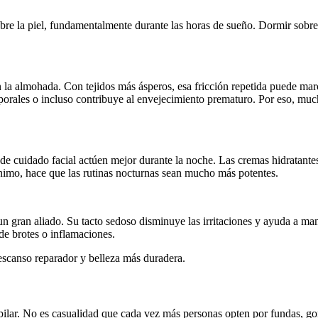
obre la piel, fundamentalmente durante las horas de sueño. Dormir sobr
n la almohada. Con tejidos más ásperos, esa fricción repetida puede marc
orales o incluso contribuye al envejecimiento prematuro. Por eso, muc
de cuidado facial actúen mejor durante la noche. Las cremas hidratantes
ínimo, hace que las rutinas nocturnas sean mucho más potentes.
n un gran aliado. Su tacto sedoso disminuye las irritaciones y ayuda a m
 de brotes o inflamaciones.
escanso reparador y belleza más duradera.
pilar. No es casualidad que cada vez más personas opten por fundas, gorr