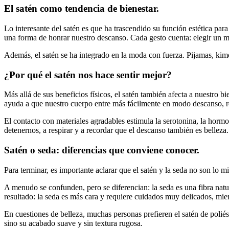
El satén como tendencia de bienestar.
Lo interesante del satén es que ha trascendido su función estética par
una forma de honrar nuestro descanso. Cada gesto cuenta: elegir un m
Además, el satén se ha integrado en la moda con fuerza. Pijamas, kim
¿Por qué el satén nos hace sentir mejor?
Más allá de sus beneficios físicos, el satén también afecta a nuestro bi
ayuda a que nuestro cuerpo entre más fácilmente en modo descanso, re
El contacto con materiales agradables estimula la serotonina, la hormo
detenernos, a respirar y a recordar que el descanso también es belleza.
Satén o seda: diferencias que conviene conocer.
Para terminar, es importante aclarar que el satén y la seda no son lo m
A menudo se confunden, pero se diferencian: la seda es una fibra natura
resultado: la seda es más cara y requiere cuidados muy delicados, mien
En cuestiones de belleza, muchas personas prefieren el satén de poliést
sino su acabado suave y sin textura rugosa.