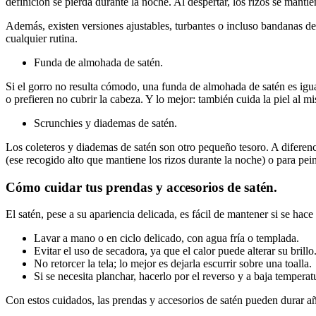
definición se pierda durante la noche. Al despertar, los rizos se mant
Además, existen versiones ajustables, turbantes o incluso bandanas de 
cualquier rutina.
Funda de almohada de satén.
Si el gorro no resulta cómodo, una funda de almohada de satén es igua
o prefieren no cubrir la cabeza. Y lo mejor: también cuida la piel al 
Scrunchies y diademas de satén.
Los coleteros y diademas de satén son otro pequeño tesoro. A diferenci
(ese recogido alto que mantiene los rizos durante la noche) o para pein
Cómo cuidar tus prendas y accesorios de satén.
El satén, pese a su apariencia delicada, es fácil de mantener si se hac
Lavar a mano o en ciclo delicado, con agua fría o templada.
Evitar el uso de secadora, ya que el calor puede alterar su brillo
No retorcer la tela; lo mejor es dejarla escurrir sobre una toalla.
Si se necesita planchar, hacerlo por el reverso y a baja temperat
Con estos cuidados, las prendas y accesorios de satén pueden durar a