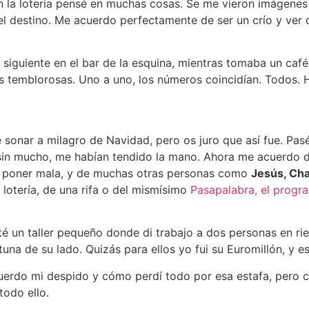
 la lotería pensé en muchas cosas. Se me vieron imágenes
 destino. Me acuerdo perfectamente de ser un crío y ver co
ía siguiente en el bar de la esquina, mientras tomaba un ca
temblorosas. Uno a uno, los números coincidían. Todos. H
 sonar a milagro de Navidad, pero os juro que así fue. Pas
 sin mucho, me habían tendido la mano. Ahora me acuerdo 
 a poner mala, y de muchas otras personas como
Jesús, Char
 lotería, de una rifa o del mismísimo
Pasapalabra, el progr
 un taller pequeño donde di trabajo a dos personas en ri
tuna de su lado. Quizás para ellos yo fui su Euromillón, y e
cuerdo mi despido y cómo perdí todo por esa estafa, pero 
todo ello.