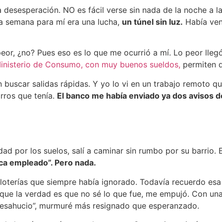
la desesperación. NO es fácil verse sin nada de la noche 
da semana para mí era una lucha,
un túnel sin luz.
Había vend
eor, ¿no? Pues eso es lo que me ocurrió a mí. Lo peor lleg
inisterio de Consumo, con muy buenos sueldos,
permiten q
 buscar salidas rápidas. Y yo lo vi en un trabajo remoto 
orros que tenía.
El banco me había enviado ya dos avisos d
nidad por los suelos, salí a caminar sin rumbo por su barri
ca empleado”. Pero nada.
loterías que siempre había ignorado. Todavía recuerdo es
 aunque la verdad es que no sé lo que fue, me empujó. Con 
 desahucio”, murmuré más resignado que esperanzado.