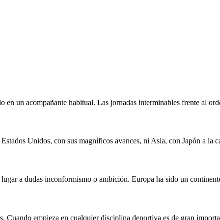
 en un acompañante habitual. Las jornadas interminables frente al orden
 Estados Unidos, con sus magníficos avances, ni Asia, con Japón a la ca
n lugar a dudas inconformismo o ambición. Europa ha sido un continente
os. Cuando empieza en cualquier disciplina deportiva es de gran impor