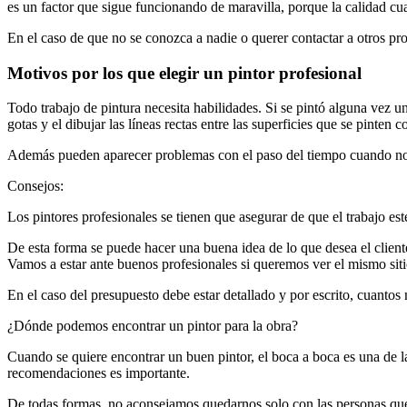
es un factor que sigue funcionando de maravilla, porque la calidad cu
En el caso de que no se conozca a nadie o querer contactar a otros pro
Motivos por los que elegir un pintor profesional
Todo trabajo de pintura necesita habilidades. Si se pintó alguna vez un
gotas y el dibujar las líneas rectas entre las superficies que se pinten c
Además pueden aparecer problemas con el paso del tiempo cuando no se
Consejos:
Los pintores profesionales se tienen que asegurar de que el trabajo esté 
De esta forma se puede hacer una buena idea de lo que desea el cliente
Vamos a estar ante buenos profesionales si queremos ver el mismo siti
En el caso del presupuesto debe estar detallado y por escrito, cuantos m
¿Dónde podemos encontrar un pintor para la obra?
Cuando se quiere encontrar un buen pintor, el boca a boca es una de la
recomendaciones es importante.
De todas formas, no aconsejamos quedarnos solo con las personas que 