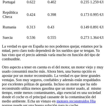
Portugal
0.622
0.402
0.235
1.259 €/l
República
0.424
0.398
0.173
0.995 €/l
Checa
Rumania
0.313
0.43
0.149
0.891 €/l
Suecia
0.536
0.555
0.273
1.364 €/l
La verdad es que en España no nos podemos quejar, estamos por la
mitad, pero claro todo dependerá de los sueldos que se tengan. Ya
has visto que el precio además varía mucho en función del tipo de
combustible.
Otro aspecto a tener en cuenta es el del motor, un motor viejo y muy
usado consumirá mucho más. Ahora bien, una buena opción es
apostar por un motor reconstruido. La verdad es que tiene grandes
ventajas. Son muy seguros, confiables y además están respaldados
por excelentes pólizas de garantía. Incluso un motor que ha sido
reconstruido utiliza menos gasolina que un motor usado, al mismo
tiempo, emite menos contaminantes, algo esencial en una sociedad
donde el coche es el principal causante de la contaminación del
medio ambiente. Echa un vistazo en
motores reconstruidos Hia
porque puede ser una buena solución para tu coche.