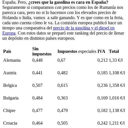
España. Pero,
¿crees que la gasolina es cara en España?
Seguramente si comparamos con precios como los de Rumanía nos
parezca cara, pero no si lo hacemos con los elevados precios de
Holanda o Italia, vamos a salir ganando. Y es que como en la feria,
cada uno cuenta cómo le va. La comisión europea publicó hace un
tiempo una comparativa del
precio de la gasolina y el diesel en
Europa
. Con estos datos se preparó este ranking del precio de llenar
un depósito en distintos países europeos.
Sin
País
Impuestos
especiales
IVA
Total
impuestos
Alemania
0,448
0,67
0,212
1,33 €/l
Austria
0,441
0,482
0,185
1,108 €/l
Belgica
0,507
0,615
0,236
1,358 €/l
Bulgaria
0,484
0,363
0,169
1,016 €/l
Chipre
0,477
0,479
0,182
1,138 €/l
Croacia
0,464
0,505
0,242
1,211 €/l