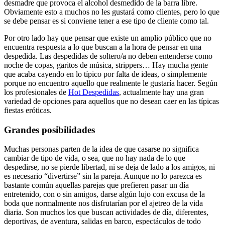
desmadre que provoca el alcohol desmedido de la barra libre.
Obviamente esto a muchos no les gustará como clientes, pero lo que
se debe pensar es si conviene tener a ese tipo de cliente como tal.
Por otro lado hay que pensar que existe un amplio público que no
encuentra respuesta a lo que buscan a la hora de pensar en una
despedida. Las despedidas de soltero/a no deben entenderse como
noche de copas, garitos de música, strippers… Hay mucha gente
que acaba cayendo en lo típico por falta de ideas, o simplemente
porque no encuentro aquello que realmente le gustaría hacer. Según
los profesionales de
Hot Despedidas
, actualmente hay una gran
variedad de opciones para aquellos que no desean caer en las típicas
fiestas eróticas.
Grandes posibilidades
Muchas personas parten de la idea de que casarse no significa
cambiar de tipo de vida, o sea, que no hay nada de lo que
despedirse, no se pierde libertad, ni se deja de lado a los amigos, ni
es necesario “divertirse” sin la pareja. Aunque no lo parezca es
bastante común aquellas parejas que prefieren pasar un día
entretenido, con o sin amigos, darse algún lujo con excusa de la
boda que normalmente nos disfrutarían por el ajetreo de la vida
diaria. Son muchos los que buscan actividades de día, diferentes,
deportivas, de aventura, salidas en barco, espectáculos de todo