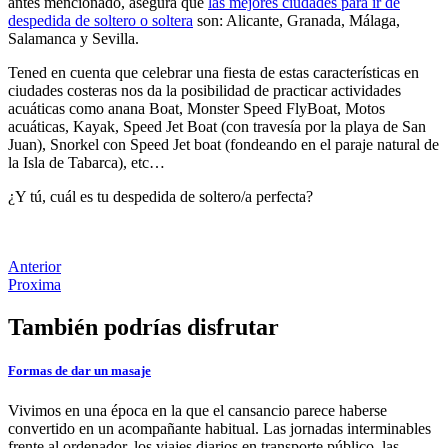
antes mencionado, asegura que
las mejores ciudades para ir de
despedida de soltero o soltera
son: Alicante, Granada, Málaga,
Salamanca y Sevilla.
Tened en cuenta que celebrar una fiesta de estas características en
ciudades costeras nos da la posibilidad de practicar actividades
acuáticas como anana Boat, Monster Speed FlyBoat, Motos
acuáticas, Kayak, Speed Jet Boat (con travesía por la playa de San
Juan), Snorkel con Speed Jet boat (fondeando en el paraje natural de
la Isla de Tabarca), etc…
¿Y tú, cuál es tu despedida de soltero/a perfecta?
Anterior
Proxima
También podrías disfrutar
Formas de dar un masaje
Vivimos en una época en la que el cansancio parece haberse
convertido en un acompañante habitual. Las jornadas interminables
frente al ordenador, los viajes diarios en transporte público, las