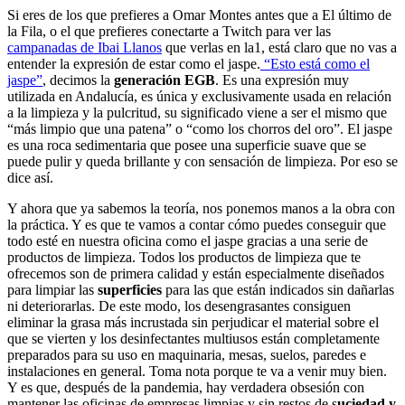
Si eres de los que prefieres a Omar Montes antes que a El último de
la Fila, o el que prefieres conectarte a Twitch para ver las
campanadas de Ibai Llanos
que verlas en la1, está claro que no vas a
entender la expresión de estar como el jaspe.
“Esto está como el
jaspe”
, decimos la
generación EGB
. Es una expresión muy
utilizada en Andalucía, es única y exclusivamente usada en relación
a la limpieza y la pulcritud, su significado viene a ser el mismo que
“más limpio que una patena” o “como los chorros del oro”. El jaspe
es una roca sedimentaria que posee una superficie suave que se
puede pulir y queda brillante y con sensación de limpieza. Por eso se
dice así.
Y ahora que ya sabemos la teoría, nos ponemos manos a la obra con
la práctica. Y es que te vamos a contar cómo puedes conseguir que
todo esté en nuestra oficina como el jaspe gracias a una serie de
productos de limpieza. Todos los productos de limpieza que te
ofrecemos son de primera calidad y están especialmente diseñados
para limpiar las
superficies
para las que están indicados sin dañarlas
ni deteriorarlas. De este modo, los desengrasantes consiguen
eliminar la grasa más incrustada sin perjudicar el material sobre el
que se vierten y los desinfectantes multiusos están completamente
preparados para su uso en maquinaria, mesas, suelos, paredes e
instalaciones en general. Toma nota porque te va a venir muy bien.
Y es que, después de la pandemia, hay verdadera obsesión con
mantener las oficinas de empresas limpias y sin restos de s
uciedad y