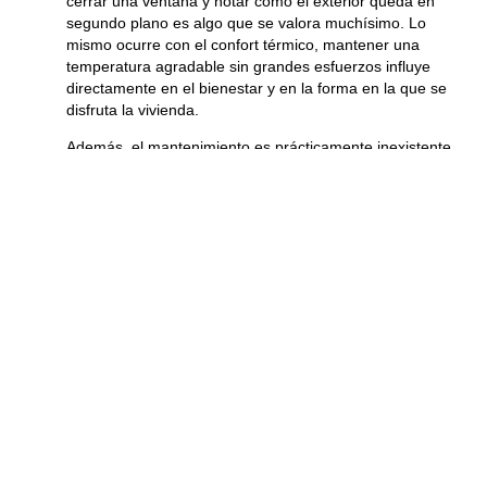
cerrar una ventana y notar cómo el exterior queda en
segundo plano es algo que se valora muchísimo. Lo
mismo ocurre con el confort térmico, mantener una
temperatura agradable sin grandes esfuerzos influye
directamente en el bienestar y en la forma en la que se
disfruta la vivienda.
Además, el mantenimiento es prácticamente inexistente.
No hay que preocuparse por pintar, ni por aplicar
tratamientos periódicos para conservar el material en
buen estado. Esto, en la práctica, se traduce en un
ahorro de tiempo y esfuerzo que, con el paso de los
años, se agradece mucho.
Y, curiosamente, también hay pequeños detalles del día
a día que reflejan este cambio y que muchas veces
pasan desapercibidos, pero que mejoran la calidad de
vida:
La sensación de tranquilidad al reducirse el ruido
exterior
La comodidad de mantener una temperatura
estable en casa durante todo el año
La despreocupación de no tener que realizar