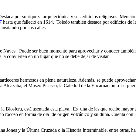
 Destaca por su riqueza arquitectónica y sus edificios religiosos. Men
7
hasta que falleció en 1614. Toledo también destaca por edificios de la
ansitando por sus calles
o de Naves. Puede ser buen momento para aprovechar y conocer también 
s la convierten en un lugar que no se debe dejar de visitar.
y atardeceres hermosos en plena naturaleza. Además, se puede aprovecha
la Alcazaba, el Museo Picasso, la Catedral de la Encarnación o su puer
a Biosfera, está asentada esta playa. Es una de las que recibe mayor a
ado rocoso en forma de ola- de origen volcánico y su duna. Cuenta con 
na Jones y la Última Cruzada o la Historia Interminable, entre otras, ha