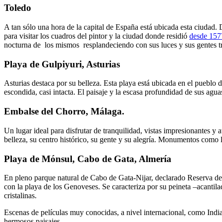
Toledo
A tan sólo una hora de la capital de España está ubicada esta ciudad.
para visitar los cuadros del pintor y la ciudad donde residió
desde 157
nocturna de los mismos resplandeciendo con sus luces y sus gentes tr
Playa de Gulpiyuri, Asturias
Asturias destaca por su belleza. Esta playa está ubicada en el puebl
escondida, casi intacta. El paisaje y la escasa profundidad de sus agua
Embalse del Chorro, Málaga.
Un lugar ideal para disfrutar de tranquilidad, vistas impresionantes 
belleza, su centro histórico, su gente y su alegría. Monumentos como 
Playa de Mónsul, Cabo de Gata, Almerí
a
En pleno parque natural de Cabo de Gata-Nijar, declarado Reserva de l
con la playa de los Genoveses. Se caracteriza por su peineta –acantil
cristalinas.
Escenas de películas muy conocidas, a nivel internacional, como India
hermosos paisajes.