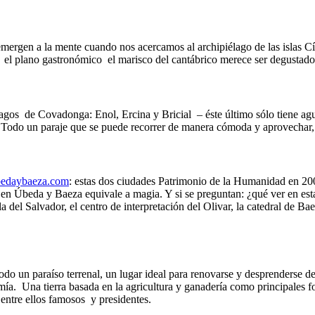
 emergen a la mente cuando nos acercamos al archipiélago de las islas Cí
 el plano gastronómico el marisco del cantábrico merece ser degustado
agos de Covadonga: Enol, Ercina y Bricial – éste último sólo tiene agu
r. Todo un paraje que se puede recorrer de manera cómoda y aprovechar
ubedaybaeza.com
: estas dos ciudades Patrimonio de la Humanidad en 200
en Úbeda y Baeza equivale a magia. Y si se preguntan: ¿qué ver en est
lla del Salvador, el centro de interpretación del Olivar, la catedral d
o un paraíso terrenal, un lugar ideal para renovarse y desprenderse del
omía. Una tierra basada en la agricultura y ganadería como principales f
entre ellos famosos y presidentes.