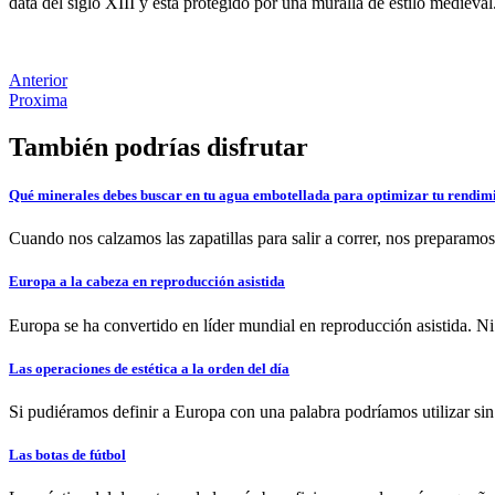
data del siglo XIII y está protegido por una muralla de estilo medieval
Anterior
Proxima
También podrías disfrutar
Qué minerales debes buscar en tu agua embotellada para optimizar tu rendimi
Cuando nos calzamos las zapatillas para salir a correr, nos preparamos
Europa a la cabeza en reproducción asistida
Europa se ha convertido en líder mundial en reproducción asistida. Ni
Las operaciones de estética a la orden del día
Si pudiéramos definir a Europa con una palabra podríamos utilizar si
Las botas de fútbol