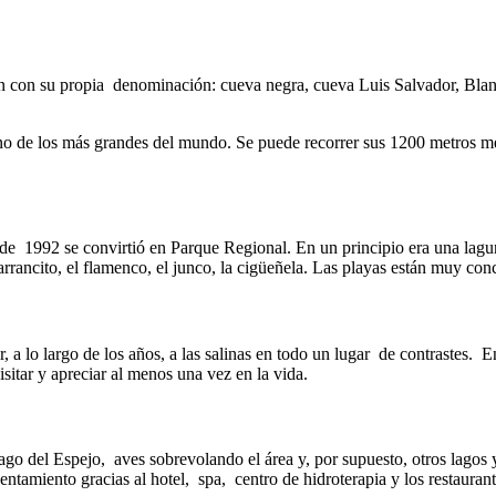
n con su propia denominación: cueva negra, cueva Luis Salvador, Blanc
uno de los más grandes del mundo. Se puede recorrer sus 1200 metros me
e 1992 se convirtió en Parque Regional. En un principio era una laguna
arrancito, el flamenco, el junco, la cigüeñela. Las playas están muy con
, a lo largo de los años, a las salinas en todo un lugar de contrastes. E
sitar y apreciar al menos una vez en la vida.
ago del Espejo, aves sobrevolando el área y, por supuesto, otros lagos
sentamiento gracias al hotel, spa, centro de hidroterapia y los restaura